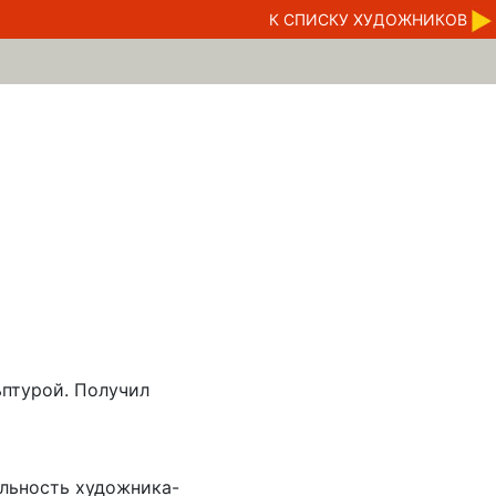
К CПИСКУ ХУДОЖНИКОВ
ьптурой. Получил
альность художника-