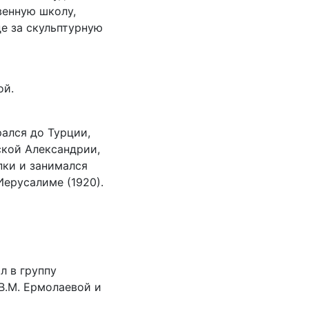
венную школу,
де за скульптурную
ой.
ался до Турции,
ской Александрии,
пки и занимался
Иерусалиме (1920).
л в группу
В.М. Ермолаевой и