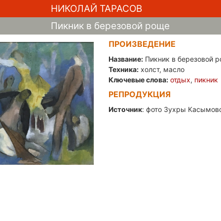
НИКОЛАЙ ТАРАСОВ
Пикник в березовой роще
ПРОИЗВЕДЕНИЕ
Название:
Пикник в березовой 
Техника:
холст, масло
Ключевые слова:
отдых
,
пикник
РЕПРОДУКЦИЯ
Источник
: фото Зухры Касымово