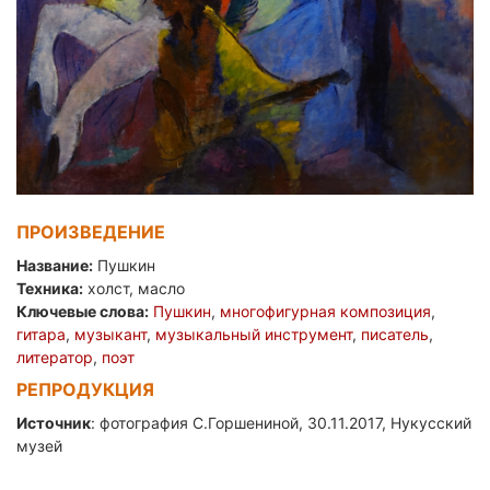
ПРОИЗВЕДЕНИЕ
Название:
Пушкин
Техника:
холст, масло
Ключевые слова:
Пушкин
,
многофигурная композиция
,
гитара
,
музыкант
,
музыкальный инструмент
,
писатель
,
литератор
,
поэт
РЕПРОДУКЦИЯ
Источник
: фотография С.Горшениной, 30.11.2017, Нукусский
музей