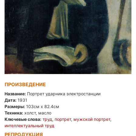
ПРОИЗВЕДЕНИЕ
Название:
Портрет ударника электростанции
Дата:
1931
Размеры:
103см x 82.4см
Техника:
холст, масло
Ключевые слова:
труд
,
портрет
,
мужской портрет
,
интеллектуальный труд
РЕПРОДУКЦИЯ