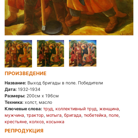
ПРОИЗВЕДЕНИЕ
Название:
Выход бригады в поле. Победители
Дата:
1932-1934
Размеры:
200см x 196см
Техника:
холст, масло
Ключевые слова:
труд
,
коллективный труд
,
женщина
,
мужчина
,
трактор
,
мотыга
,
бригада
,
тюбетейка
,
поле
,
крестьяне
,
колхоз
,
косынка
РЕПРОДУКЦИЯ