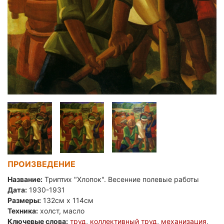
ПРОИЗВЕДЕНИЕ
Название:
Триптих "Хлопок". Весенние полевые работы
Дата:
1930-1931
Размеры:
132см x 114см
Техника:
холст, масло
Ключевые слова:
труд
,
коллективный труд
,
механизация
,