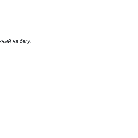
нный на бегу
.