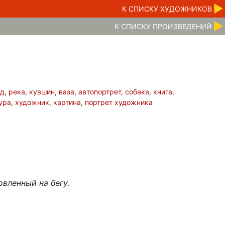
К CПИСКУ ХУДОЖНИКОВ
К CПИСКУ ПРОИЗВЕДЕНИЙ
од
,
река
,
кувшин
,
ваза
,
автопортрет
,
собака
,
книга
,
ура
,
художник
,
картина
,
портрет художника
овленный на бегу
.