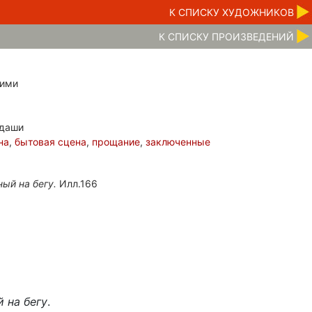
К CПИСКУ ХУДОЖНИКОВ
К CПИСКУ ПРОИЗВЕДЕНИЙ
щими
ндаши
на
,
бытовая сцена
,
прощание
,
заключенные
ый на бегу.
Илл.166
 на бегу
.