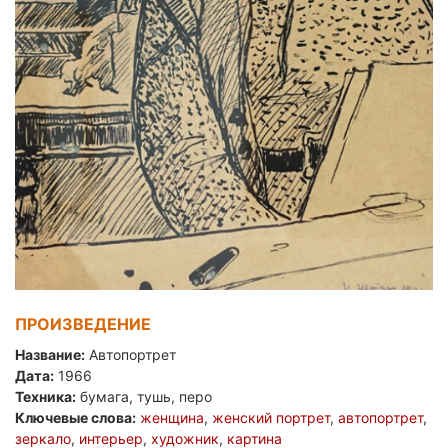
ПРОИЗВЕДЕНИЕ
Название:
Автопортрет
Дата:
1966
Техника:
бумага, тушь, перо
Ключевые слова:
женщина
,
женский портрет
,
автопортрет
,
зеркало
,
интерьер
,
художник
,
картина