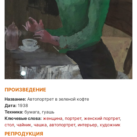
ПРОИЗВЕДЕНИЕ
Название:
Автопортрет в зеленой кофте
Дата:
1938
Техника:
бумага, гуашь
Ключевые слова:
женщина
,
портрет
,
женский портрет
,
стол
,
чайник
,
чашка
,
автопортрет
,
интерьер
,
художник
РЕПРОДУКЦИЯ